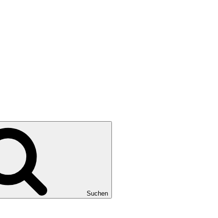
Suchen