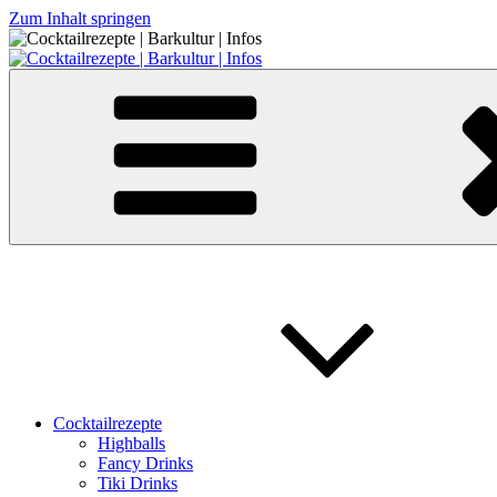
Zum Inhalt springen
Cocktailrezepte | Barkultur | Infos
Cocktailrezepte
Highballs
Fancy Drinks
Tiki Drinks