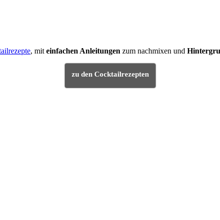
ailrezepte
, mit
einfachen Anleitungen
zum nachmixen und
Hintergru
zu den Cocktailrezepten