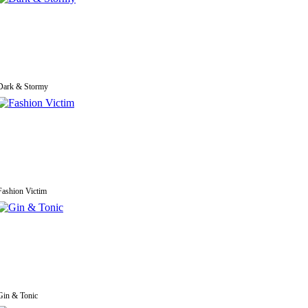
Dark & Stormy
Fashion Victim
Gin & Tonic