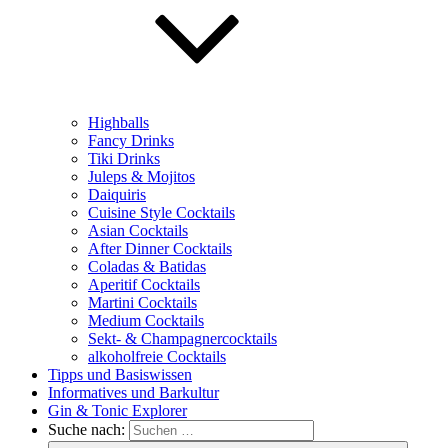
Highballs
Fancy Drinks
Tiki Drinks
Juleps & Mojitos
Daiquiris
Cuisine Style Cocktails
Asian Cocktails
After Dinner Cocktails
Coladas & Batidas
Aperitif Cocktails
Martini Cocktails
Medium Cocktails
Sekt- & Champagnercocktails
alkoholfreie Cocktails
Tipps und Basiswissen
Informatives und Barkultur
Gin & Tonic Explorer
Suche nach: