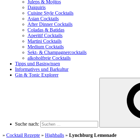
Juleps & Mojitos
Daiquiris
Cuisine Style Cocktails
Asian Cocktails
After Dinner Cocktails
Coladas & Batidas
Aperitif Cocktails
Martini Cocktails
Medium Cocktails
Sekt- & Champagnercocktails
alkoholfreie Cocktails
Tipps und Basiswissen
Informatives und Barkultur
Gin & Tonic Explorer
Suche nach:
»
Cocktail Rezepte
»
Highballs
»
Lynchburg Lemonade