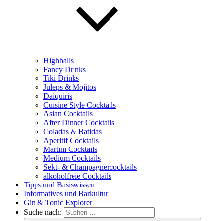
Highballs
Fancy Drinks
Tiki Drinks
Juleps & Mojitos
Daiquiris
Cuisine Style Cocktails
Asian Cocktails
After Dinner Cocktails
Coladas & Batidas
Aperitif Cocktails
Martini Cocktails
Medium Cocktails
Sekt- & Champagnercocktails
alkoholfreie Cocktails
Tipps und Basiswissen
Informatives und Barkultur
Gin & Tonic Explorer
Suche nach: