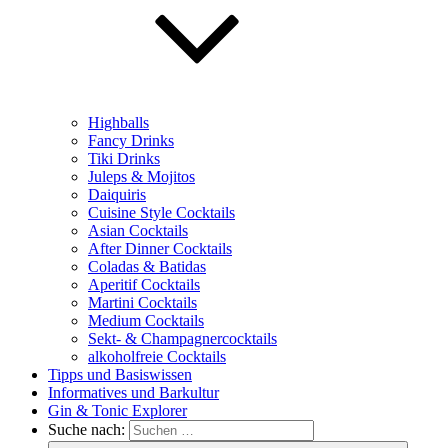
Highballs
Fancy Drinks
Tiki Drinks
Juleps & Mojitos
Daiquiris
Cuisine Style Cocktails
Asian Cocktails
After Dinner Cocktails
Coladas & Batidas
Aperitif Cocktails
Martini Cocktails
Medium Cocktails
Sekt- & Champagnercocktails
alkoholfreie Cocktails
Tipps und Basiswissen
Informatives und Barkultur
Gin & Tonic Explorer
Suche nach: