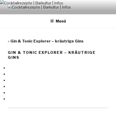
Zum
Inhalt
COCKTAILREZEPTE |
springen
BARKULTUR | INFOS
Menü
»
Gin & Tonic Explorer – kräutrige Gins
GIN & TONIC EXPLORER – KRÄUTRIGE
GINS