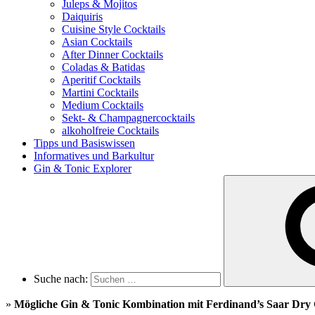
Juleps & Mojitos
Daiquiris
Cuisine Style Cocktails
Asian Cocktails
After Dinner Cocktails
Coladas & Batidas
Aperitif Cocktails
Martini Cocktails
Medium Cocktails
Sekt- & Champagnercocktails
alkoholfreie Cocktails
Tipps und Basiswissen
Informatives und Barkultur
Gin & Tonic Explorer
Suche nach:
»
Mögliche Gin & Tonic Kombination mit Ferdinand’s Saar Dry