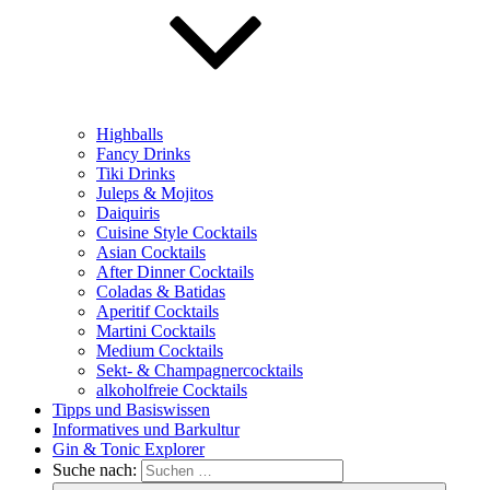
Highballs
Fancy Drinks
Tiki Drinks
Juleps & Mojitos
Daiquiris
Cuisine Style Cocktails
Asian Cocktails
After Dinner Cocktails
Coladas & Batidas
Aperitif Cocktails
Martini Cocktails
Medium Cocktails
Sekt- & Champagnercocktails
alkoholfreie Cocktails
Tipps und Basiswissen
Informatives und Barkultur
Gin & Tonic Explorer
Suche nach: