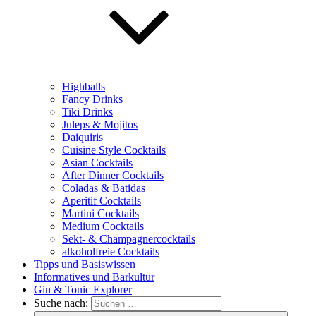
Highballs
Fancy Drinks
Tiki Drinks
Juleps & Mojitos
Daiquiris
Cuisine Style Cocktails
Asian Cocktails
After Dinner Cocktails
Coladas & Batidas
Aperitif Cocktails
Martini Cocktails
Medium Cocktails
Sekt- & Champagnercocktails
alkoholfreie Cocktails
Tipps und Basiswissen
Informatives und Barkultur
Gin & Tonic Explorer
Suche nach: