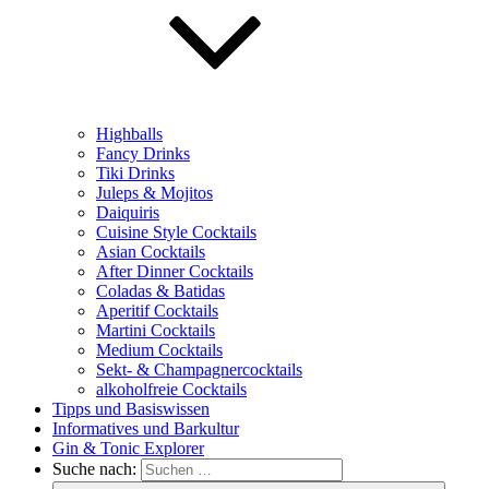
Highballs
Fancy Drinks
Tiki Drinks
Juleps & Mojitos
Daiquiris
Cuisine Style Cocktails
Asian Cocktails
After Dinner Cocktails
Coladas & Batidas
Aperitif Cocktails
Martini Cocktails
Medium Cocktails
Sekt- & Champagnercocktails
alkoholfreie Cocktails
Tipps und Basiswissen
Informatives und Barkultur
Gin & Tonic Explorer
Suche nach: