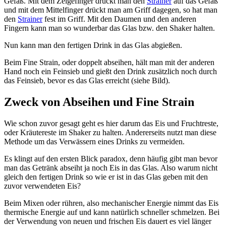
Gefäß. Mit dem Zeigefinger drückt man den
Strainer
auf das Gefäß
und mit dem Mittelfinger drückt man am Griff dagegen, so hat man
den
Strainer
fest im Griff. Mit den Daumen und den anderen
Fingern kann man so wunderbar das Glas bzw. den Shaker halten.
Nun kann man den fertigen Drink in das Glas abgießen.
Beim Fine Strain, oder doppelt abseihen, hält man mit der anderen
Hand noch ein Feinsieb und gießt den Drink zusätzlich noch durch
das Feinsieb, bevor es das Glas erreicht (siehe Bild).
Zweck von Abseihen und Fine Strain
Wie schon zuvor gesagt geht es hier darum das Eis und Fruchtreste,
oder Kräutereste im Shaker zu halten. Andererseits nutzt man diese
Methode um das Verwässern eines Drinks zu vermeiden.
Es klingt auf den ersten Blick paradox, denn häufig gibt man bevor
man das Getränk abseiht ja noch Eis in das Glas. Also warum nicht
gleich den fertigen Drink so wie er ist in das Glas geben mit den
zuvor verwendeten Eis?
Beim Mixen oder rühren, also mechanischer Energie nimmt das Eis
thermische Energie auf und kann natürlich schneller schmelzen. Bei
der Verwendung von neuen und frischen Eis dauert es viel länger