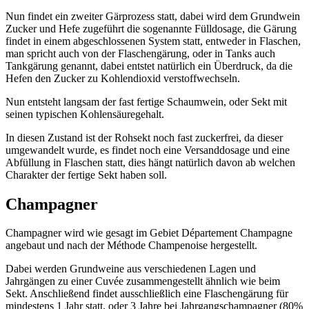
Nun findet ein zweiter Gärprozess statt, dabei wird dem Grundwein
Zucker und Hefe zugeführt die sogenannte Fülldosage, die Gärung
findet in einem abgeschlossenen System statt, entweder in Flaschen,
man spricht auch von der Flaschengärung, oder in Tanks auch
Tankgärung genannt, dabei entstet natürlich ein Überdruck, da die
Hefen den Zucker zu Kohlendioxid verstoffwechseln.
Nun entsteht langsam der fast fertige Schaumwein, oder Sekt mit
seinen typischen Kohlensäuregehalt.
In diesen Zustand ist der Rohsekt noch fast zuckerfrei, da dieser
umgewandelt wurde, es findet noch eine Versanddosage und eine
Abfüllung in Flaschen statt, dies hängt natürlich davon ab welchen
Charakter der fertige Sekt haben soll.
Champagner
Champagner wird wie gesagt im Gebiet Département Champagne
angebaut und nach der Méthode Champenoise hergestellt.
Dabei werden Grundweine aus verschiedenen Lagen und
Jahrgängen zu einer Cuvée zusammengestellt ähnlich wie beim
Sekt. Anschließend findet ausschließlich eine Flaschengärung für
mindestens 1 Jahr statt, oder 3 Jahre bei Jahrgangschampagner (80%