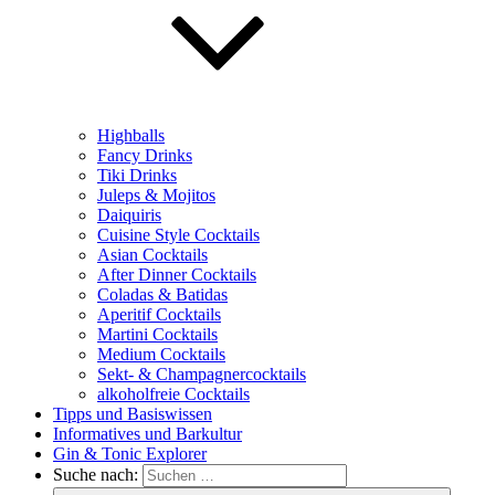
Highballs
Fancy Drinks
Tiki Drinks
Juleps & Mojitos
Daiquiris
Cuisine Style Cocktails
Asian Cocktails
After Dinner Cocktails
Coladas & Batidas
Aperitif Cocktails
Martini Cocktails
Medium Cocktails
Sekt- & Champagnercocktails
alkoholfreie Cocktails
Tipps und Basiswissen
Informatives und Barkultur
Gin & Tonic Explorer
Suche nach: