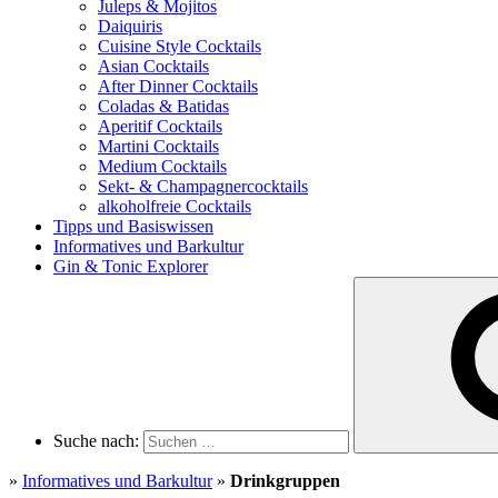
Juleps & Mojitos
Daiquiris
Cuisine Style Cocktails
Asian Cocktails
After Dinner Cocktails
Coladas & Batidas
Aperitif Cocktails
Martini Cocktails
Medium Cocktails
Sekt- & Champagnercocktails
alkoholfreie Cocktails
Tipps und Basiswissen
Informatives und Barkultur
Gin & Tonic Explorer
Suche nach:
»
Informatives und Barkultur
»
Drinkgruppen