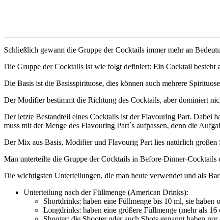
Schließlich gewann die Gruppe der Cocktails immer mehr an Bedeutung
Die Gruppe der Cocktails ist wie folgt definiert: Ein Cocktail besteh
Die Basis ist die Basisspirituose, dies können auch mehrere Spirituos
Der Modifier bestimmt die Richtung des Cocktails, aber dominiert nich
Der letzte Bestandteil eines Cocktails ist der Flavouring Part. Dabei h
muss mit der Menge des Flavouring Part`s aufpassen, denn die Aufgab
Der Mix aus Basis, Modifier und Flavourig Part lies natürlich großen 
Man unterteilte die Gruppe der Cocktails in Before-Dinner-Cocktails
Die wichtigsten Unterteilungen, die man heute verwendet und als Bark
Unterteilung nach der Füllmenge (American Drinks):
Shortdrinks: haben eine Füllmenge bis 10 ml, sie haben o
Longdrinks: haben eine größere Füllmenge (mehr als 16 c
Shooter: die Shooter oder auch Shots genannt haben nur