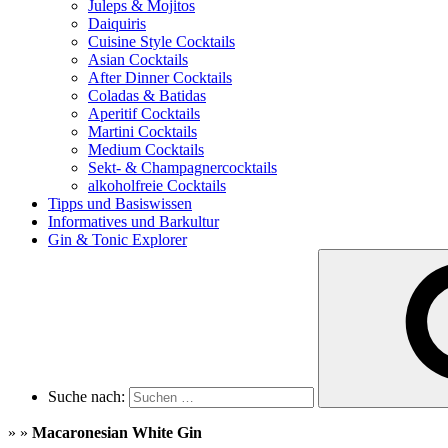
Juleps & Mojitos
Daiquiris
Cuisine Style Cocktails
Asian Cocktails
After Dinner Cocktails
Coladas & Batidas
Aperitif Cocktails
Martini Cocktails
Medium Cocktails
Sekt- & Champagnercocktails
alkoholfreie Cocktails
Tipps und Basiswissen
Informatives und Barkultur
Gin & Tonic Explorer
Suche nach:
»
»
Macaronesian White Gin