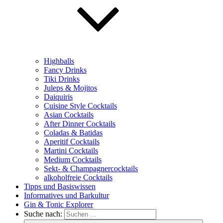
Highballs
Fancy Drinks
Tiki Drinks
Juleps & Mojitos
Daiquiris
Cuisine Style Cocktails
Asian Cocktails
After Dinner Cocktails
Coladas & Batidas
Aperitif Cocktails
Martini Cocktails
Medium Cocktails
Sekt- & Champagnercocktails
alkoholfreie Cocktails
Tipps und Basiswissen
Informatives und Barkultur
Gin & Tonic Explorer
Suche nach: