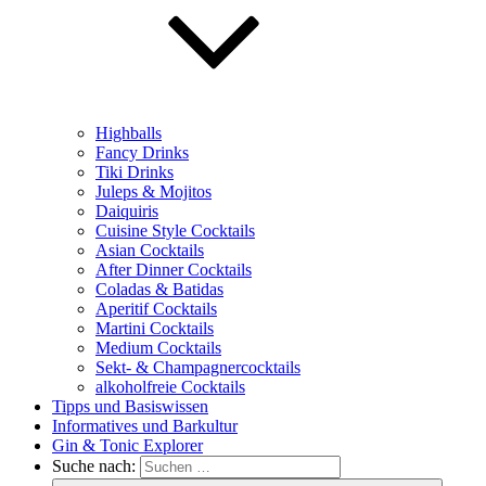
Highballs
Fancy Drinks
Tiki Drinks
Juleps & Mojitos
Daiquiris
Cuisine Style Cocktails
Asian Cocktails
After Dinner Cocktails
Coladas & Batidas
Aperitif Cocktails
Martini Cocktails
Medium Cocktails
Sekt- & Champagnercocktails
alkoholfreie Cocktails
Tipps und Basiswissen
Informatives und Barkultur
Gin & Tonic Explorer
Suche nach: