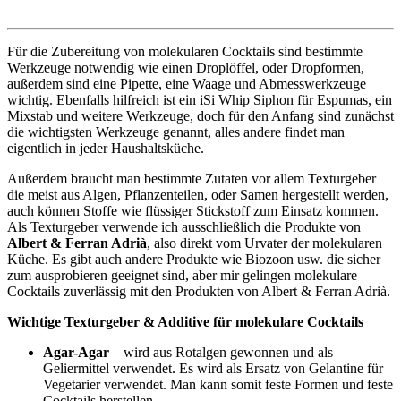
Für die Zubereitung von molekularen Cocktails sind bestimmte
Werkzeuge notwendig wie einen Droplöffel, oder Dropformen,
außerdem sind eine Pipette, eine Waage und Abmesswerkzeuge
wichtig. Ebenfalls hilfreich ist ein iSi Whip Siphon für Espumas, ein
Mixstab und weitere Werkzeuge, doch für den Anfang sind zunächst
die wichtigsten Werkzeuge genannt, alles andere findet man
eigentlich in jeder Haushaltsküche.
Außerdem braucht man bestimmte Zutaten vor allem Texturgeber
die meist aus Algen, Pflanzenteilen, oder Samen hergestellt werden,
auch können Stoffe wie flüssiger Stickstoff zum Einsatz kommen.
Als Texturgeber verwende ich ausschließlich die Produkte von
Albert & Ferran Adrià
, also direkt vom Urvater der molekularen
Küche. Es gibt auch andere Produkte wie Biozoon usw. die sicher
zum ausprobieren geeignet sind, aber mir gelingen molekulare
Cocktails zuverlässig mit den Produkten von Albert & Ferran Adrià.
Wichtige Texturgeber & Additive für molekulare Cocktails
Agar-Agar
– wird aus Rotalgen gewonnen und als
Geliermittel verwendet. Es wird als Ersatz von Gelantine für
Vegetarier verwendet. Man kann somit feste Formen und feste
Cocktails herstellen.