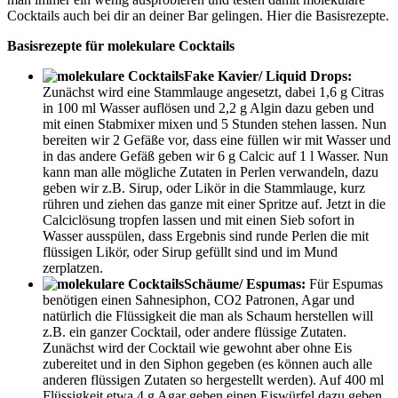
Cocktails auch bei dir an deiner Bar gelingen. Hier die Basisrezepte.
Basisrezepte für molekulare Cocktails
Fake Kavier/ Liquid Drops:
Zunächst wird eine Stammlauge angesetzt, dabei 1,6 g Citras
in 100 ml Wasser auflösen und 2,2 g Algin dazu geben und
mit einen Stabmixer mixen und 5 Stunden stehen lassen. Nun
bereiten wir 2 Gefäße vor, dass eine füllen wir mit Wasser und
in das andere Gefäß geben wir 6 g Calcic auf 1 l Wasser. Nun
kann man alle mögliche Zutaten in Perlen verwandeln, dazu
geben wir z.B. Sirup, oder Likör in die Stammlauge, kurz
rühren und ziehen das ganze mit einer Spritze auf. Jetzt in die
Calciclösung tropfen lassen und mit einen Sieb sofort in
Wasser ausspülen, dass Ergebnis sind runde Perlen die mit
flüssigen Likör, oder Sirup gefüllt sind und im Mund
zerplatzen.
Schäume/ Espumas:
Für Espumas
benötigen einen Sahnesiphon, CO2 Patronen, Agar und
natürlich die Flüssigkeit die man als Schaum herstellen will
z.B. ein ganzer Cocktail, oder andere flüssige Zutaten.
Zunächst wird der Cocktail wie gewohnt aber ohne Eis
zubereitet und in den Siphon gegeben (es können auch alle
anderen flüssigen Zutaten so hergestellt werden). Auf 400 ml
Flüssigkeit etwa 4 g Agar geben einen Eiswürfel dazu geben