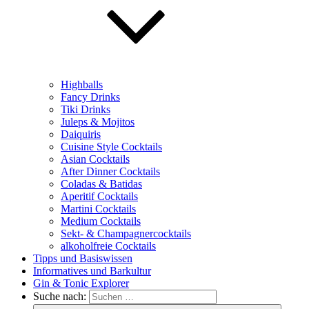
Highballs
Fancy Drinks
Tiki Drinks
Juleps & Mojitos
Daiquiris
Cuisine Style Cocktails
Asian Cocktails
After Dinner Cocktails
Coladas & Batidas
Aperitif Cocktails
Martini Cocktails
Medium Cocktails
Sekt- & Champagnercocktails
alkoholfreie Cocktails
Tipps und Basiswissen
Informatives und Barkultur
Gin & Tonic Explorer
Suche nach: