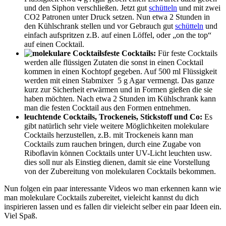
und den Siphon verschließen. Jetzt gut
schütteln
und mit zwei
CO2 Patronen unter Druck setzen. Nun etwa 2 Stunden in
den Kühlschrank stellen und vor Gebrauch gut
schütteln
und
einfach aufspritzen z.B. auf einen Löffel, oder „on the top“
auf einen Cocktail.
feste Cocktails:
Für feste Cocktails
werden alle flüssigen Zutaten die sonst in einen Cocktail
kommen in einen Kochtopf gegeben. Auf 500 ml Flüssigkeit
werden mit einen Stabmixer 5 g Agar vermengt. Das ganze
kurz zur Sicherheit erwärmen und in Formen gießen die sie
haben möchten. Nach etwa 2 Stunden im Kühlschrank kann
man die festen Cocktail aus den Formen entnehmen.
leuchtende Cocktails, Trockeneis, Stickstoff und Co:
Es
gibt natürlich sehr viele weitere Möglichkeiten molekulare
Cocktails herzustellen, z.B. mit Trockeneis kann man
Cocktails zum rauchen bringen, durch eine Zugabe von
Riboflavin können Cocktails unter UV-Licht leuchten usw.
dies soll nur als Einstieg dienen, damit sie eine Vorstellung
von der Zubereitung von molekularen Cocktails bekommen.
Nun folgen ein paar interessante Videos wo man erkennen kann wie
man molekulare Cocktails zubereitet, vieleicht kannst du dich
inspirieren lassen und es fallen dir vieleicht selber ein paar Ideen ein.
Viel Spaß.