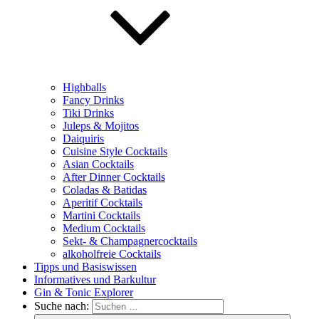
Highballs
Fancy Drinks
Tiki Drinks
Juleps & Mojitos
Daiquiris
Cuisine Style Cocktails
Asian Cocktails
After Dinner Cocktails
Coladas & Batidas
Aperitif Cocktails
Martini Cocktails
Medium Cocktails
Sekt- & Champagnercocktails
alkoholfreie Cocktails
Tipps und Basiswissen
Informatives und Barkultur
Gin & Tonic Explorer
Suche nach: