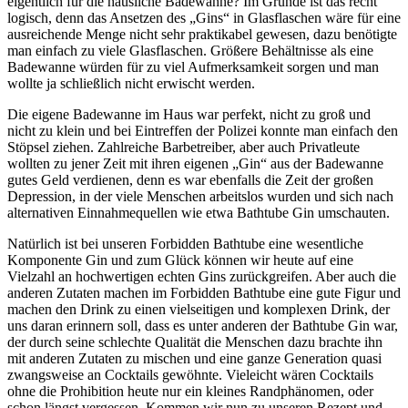
eigentlich für die häusliche Badewanne? Im Grunde ist das recht
logisch, denn das Ansetzen des „Gins“ in Glasflaschen wäre für eine
ausreichende Menge nicht sehr praktikabel gewesen, dazu benötigte
man einfach zu viele Glasflaschen. Größere Behältnisse als eine
Badewanne würden für zu viel Aufmerksamkeit sorgen und man
wollte ja schließlich nicht erwischt werden.
Die eigene Badewanne im Haus war perfekt, nicht zu groß und
nicht zu klein und bei Eintreffen der Polizei konnte man einfach den
Stöpsel ziehen. Zahlreiche Barbetreiber, aber auch Privatleute
wollten zu jener Zeit mit ihren eigenen „Gin“ aus der Badewanne
gutes Geld verdienen, denn es war ebenfalls die Zeit der großen
Depression, in der viele Menschen arbeitslos wurden und sich nach
alternativen Einnahmequellen wie etwa Bathtube Gin umschauten.
Natürlich ist bei unseren Forbidden Bathtube eine wesentliche
Komponente Gin und zum Glück können wir heute auf eine
Vielzahl an hochwertigen echten Gins zurückgreifen. Aber auch die
anderen Zutaten machen im Forbidden Bathtube eine gute Figur und
machen den Drink zu einen vielseitigen und komplexen Drink, der
uns daran erinnern soll, dass es unter anderen der Bathtube Gin war,
der durch seine schlechte Qualität die Menschen dazu brachte ihn
mit anderen Zutaten zu mischen und eine ganze Generation quasi
zwangsweise an Cocktails gewöhnte. Vieleicht wären Cocktails
ohne die Prohibition heute nur ein kleines Randphänomen, oder
schon längst vergessen. Kommen wir nun zu unseren Rezept und