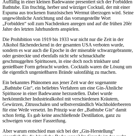
Auffällig in einer kleinen Badewanne presentiert sich der Forbidden
Bathtube. Ein fruchtig, herber und würziger Cocktail, der mit einer
Espuma aus trockenen französischen Wermut überzogen wird. Seine
ungewöhnliche Anrichtung und das vorrangestellte Wort
„Forbidden“ soll zum Nachdenken anregen und auf die frühen 20èr
Jahre des letzten Jahrhunderts anspielen.
Die Prohibition von 1919 bis 1933 war nicht nur die Zeit in der
Alkohol flächendeckend in der gesamten USA verboten wurde,
sondern es war auch die Epoche in der miserable schwarzgebrannte,
oder gestreckte und ebenfalls nicht sehr schmackhafte
geschmuggelten Spirituosen, in eine doch noch trinkbare und
genießbare Form gebracht wurden. Cocktails waren die Lösung um
die eigentlich ungenießbaren Brände salonfähig zu machen.
Ein bekanntes Phänomen aus jener Zeit war der sogenannte
„Bathtube Gin“, ein beliebtes Verfahren um eine Gin-Ähnliche
Spirituose in einer Badewanne herzustellen. Dabei wurde
herkömmlicher Industriealkohol mit verschiedenen Kräutern,
Gewürzen, Zitrusschalen und selbstverständlich Wachholderbeeren
für eine Weile versetzt. Im Prinzip war der „Bathtube Gin“ damit
schon fertig. Es gab keine anschließende Destillation, ganz zu
schweigen von einer Fassreifung.
Aber warum entschied man sich bei der „Gin-Herstellung“