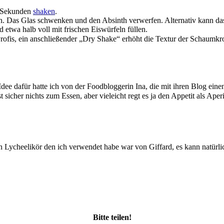
5 Sekunden
shaken
.
. Das Glas schwenken und den Absinth verwerfen. Alternativ kann das 
d etwa halb voll mit frischen Eiswürfeln füllen.
Profis, ein anschließender „Dry Shake“ erhöht die Textur der Schaumk
ee dafür hatte ich von der Foodbloggerin Ina, die mit ihren Blog einen
icher nichts zum Essen, aber vieleicht regt es ja den Appetit als Aperi
Lycheelikör den ich verwendet habe war von Giffard, es kann natürlic
Bitte teilen!