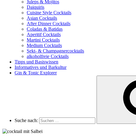
Juleps & Mojitos
Daiquiris
Cuisine Style Cocktails
Asian Cocktails
After Dinner Cocktails
Coladas & Batidas
Aperitif Cocktails
Martini Cocktails
Medium Cocktails
Sekt- & Champagnercocktails
alkoholfreie Cocktails
Tipps und Basiswissen
Informatives und Barkultur
Gin & Tonic Explorer
Suche nach: